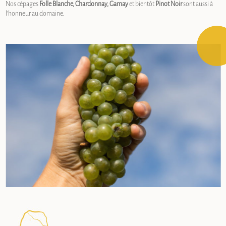
Nos cépages
Folle Blanche, Chardonnay, Gamay
et bientôt
Pinot Noir
sont aussi à
l’honneur au domaine.