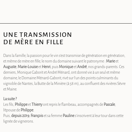
UNE TRANSMISSION
DE MÈRE EN FILLE
Dans la famille, la passion pour le vin s’est transmise de génération en génération,
et même de mère en fille, le nom du domaine suivant le patronyme :
Marie
et
Auguste
,
Marie-Louise
et
Henri
, puis
Monique
et
André
, nos grands-parents. Ces
derniers, Monique Gaborit et André Ménard, ont donné vie à un seul et même
domaine, le Domaine Ménard-Gaborit, rivé sur l’un des points culminants du
vignoble de Nantes, la Butte de la Minière (à 58 m), au confluent des rivières Sèvre
et Maine.
La suite ?
Les fils,
Philippe
et
Thierry
ont repris le flambeau, accompagnés de
Pascale
,
l’épouse de
Philippe
.
Puis,
depuis 2019
,
François
et sa femme
Pauline
s’inscrivent à leur tour dans cette
lignée de vignerons.