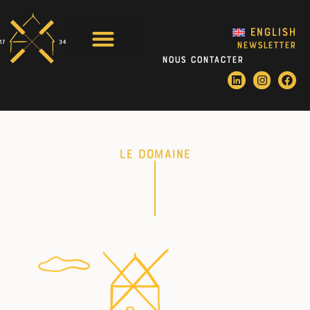
English
NEWSLETTER
Nous contacter
Le Domaine
Les actualités
Le domaine