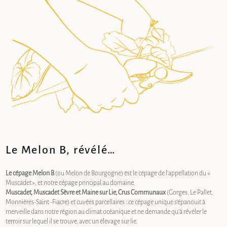
Le Melon B, révélé…
Le cépage Melon B
(ou Melon de Bourgogne) est le cépage de l’appellation du «
Muscadet », et notre cépage principal au domaine.
Muscadet, Muscadet Sèvre et Maine sur Lie, Crus Communaux
(Gorges, Le Pallet,
Monnières-Saint -Fiacre) et cuvées parcellaires : ce cépage unique s’épanouit à
merveille dans notre région au climat océanique et ne demande qu’à révéler le
terroir sur lequel il se trouve, avec un élevage sur lie.