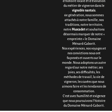
d’histoire locale et d’évolution
du métier de vigneron dans le
vignoble nantais
.
6e génération, nous sommes
attachés à notre famille, nos
traditions, notre territoire,
notre
Muscadet
et souhaitons
désormais marquer de notre «
empreinte » le Domaine
Ménard-Gaborit.
Nos expériences, nos voyages et
nos convictions nous ont
façonnés et ouverts sur le
monde. Nous adoptons un autre
regard sur notre métier, ses
joies, ses difficultés, les
méthodes de travail, la vie de
vigneron, les cuvées que nous
aimons faire et les tendances de
consommation.
C’est avec humilité et exigence
que nous poursuivons l’histoire
du Domaine Ménard-Gaborit.