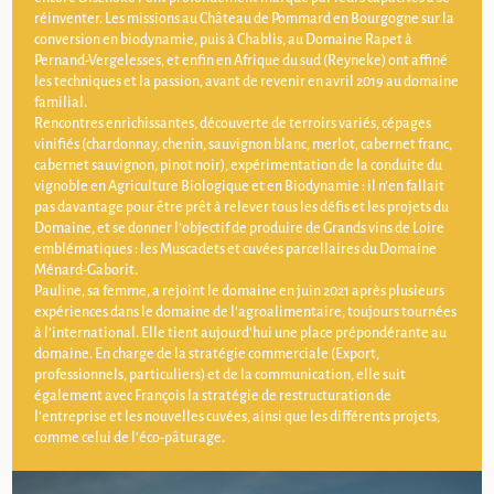
réinventer. Les missions au Château de Pommard en Bourgogne sur la
conversion en biodynamie, puis à Chablis, au Domaine Rapet à
Pernand-Vergelesses, et enfin en Afrique du sud (Reyneke) ont affiné
les techniques et la passion, avant de revenir en avril 2019 au domaine
familial.
Rencontres enrichissantes, découverte de terroirs variés, cépages
vinifiés (chardonnay, chenin, sauvignon blanc, merlot, cabernet franc,
cabernet sauvignon, pinot noir), expérimentation de la conduite du
vignoble en Agriculture Biologique et en Biodynamie : il n’en fallait
pas davantage pour être prêt à relever tous les défis et les projets du
Domaine, et se donner l’objectif de produire de Grands vins de Loire
emblématiques : les Muscadets et cuvées parcellaires du Domaine
Ménard-Gaborit.
Pauline, sa femme, a rejoint le domaine en juin 2021 après plusieurs
expériences dans le domaine de l’agroalimentaire, toujours tournées
à l’international. Elle tient aujourd’hui une place prépondérante au
domaine. En charge de la stratégie commerciale (Export,
professionnels, particuliers) et de la communication, elle suit
également avec François la stratégie de restructuration de
l’entreprise et les nouvelles cuvées, ainsi que les différents projets,
comme celui de l’éco-pâturage.