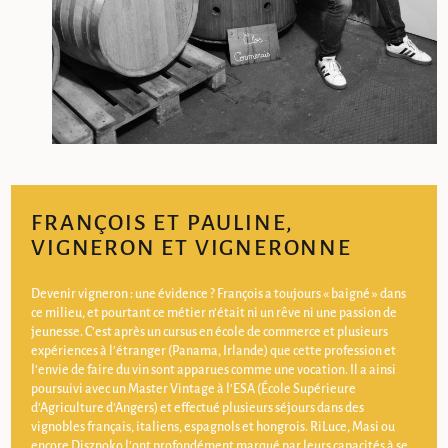
FRANÇOIS ET PAULINE,
VIGNERON ET VIGNERONNE
Devenir vigneron : une évidence ? François a toujours « baigné » dans
ce milieu, et pourtant ce métier n’était ni un rêve ni une passion de
jeunesse. C’est après un cursus en école de commerce et plusieurs
expériences à l’étranger (Panama, Irlande) que cette profession et
l’envie de faire du vin sont apparues comme une vocation. Il a ainsi
poursuivi avec un Master Vintage à l’ESA (École Supérieure
d’Agriculture d’Angers) et effectué plusieurs séjours dans des
vignobles français, italiens, espagnols et hongrois. RiLuce, Masi ou
encore Disznoko l’ont profondément marqué par leurs capacités à se