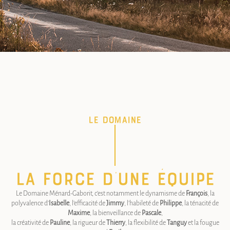
Le domaine
La force d’une équipe
Le Domaine Ménard-Gaborit, c’est notamment le dynamisme de
François
, la
polyvalence d’
Isabelle
, l’efficacité de
Jimmy
, l’habileté de
Philippe
, la ténacité de
Maxime
, la bienveillance de
Pascale
,
la créativité de
Pauline
, la rigueur de
Thierry
, la flexibilité de
Tanguy
et la fougue