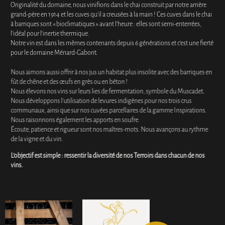
Originalité du domaine, nous vinifions dans le chai construit par notre arrière
grand-père en 1914 et les cuves qu’il a creusées à la main ! Ces cuves dans le chai
à barriques sont « bioclimatiques » avant l’heure : elles sont semi-enterrées,
l’idéal pour l’inertie thermique.
Notre vin est dans les mêmes contenants depuis 6 générations et c’est une fierté
pour le domaine Ménard-Gaborit.
Nous aimons aussi offrir à nos jus un habitat plus insolite avec des barriques en
fût de chêne et des œufs en grès ou en béton !
Nous élevons nos vins sur leurs lies de fermentation, symbole du Muscadet.
Nous développons l’utilisation de levures indigènes pour nos trois crus
communaux, ainsi que sur nos cuvées parcellaires de la gamme Inspirations.
Nous raisonnons également les apports en soufre.
Écoute, patience et rigueur sont nos maîtres-mots. Nous avançons au rythme
de la vigne et du vin.
L’objectif est simple : ressentir la diversité de nos Terroirs dans chacun de nos
vins.