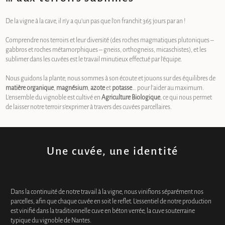
De la vigne à la cave, il n’y a qu’un pas que l’on franchit 365 jours par an !
Comprendre nos terroirs et leur diversité (des roches magmatiques plutoniques –
gabbros et roches métamorphiques – gneiss, orthogneiss, micaschistes), et les
sublimer dans les cuvées est le travail minutieux effectué par l’équipe.
Nous guidons la plante, nous sommes à son écoute et jouons sur des équilibres de
matière organique
,
magnésium
,
azote
et
potasse
… pour l’aider au maximum.
L’ensemble du vignoble est cultivé en
Agriculture Biologique
, ce qui nous permet
de laisser notre terroir s’exprimer à travers des cuvées parcellaires.
Une cuvée, une identité
Dans la continuité de notre travail à la vigne, nous vinifions séparément nos
parcelles, afin que chaque cuvée en soit le reflet. L’essentiel de notre production
est vinifié dans la traditionnelle cuve en béton verrée, la cuve souterraine
typique du vignoble de Nantes.