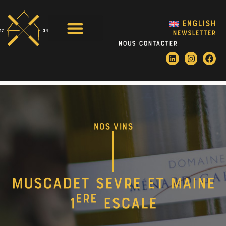
English
NEWSLETTER
Nous contacter
Le Domaine
Les actualités
NOS VINS
Muscadet sevre et maine
ère
1
escale